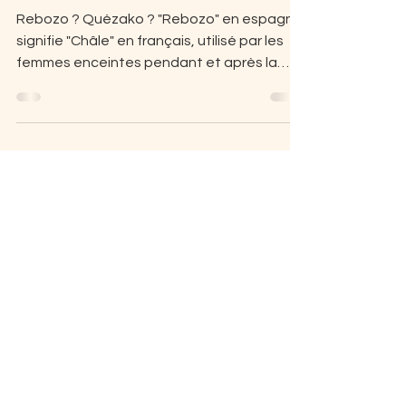
REBOZO : un rituel ancestral
Rebozo ? Quézako ? "Rebozo" en espagnol
signifie "Châle" en français, utilisé par les
femmes enceintes pendant et après la
grossesse....