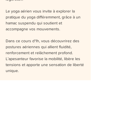
Le yoga aérien vous invite à explorer la 
pratique du yoga différemment, grâce à un 
hamac suspendu qui soutient et 
accompagne vos mouvements.  
Dans ce cours d'1h, vous découvrirez des 
postures aériennes qui allient fluidité, 
renforcement et relâchement profond. 
L’apesanteur favorise la mobilité, libère les 
tensions et apporte une sensation de liberté 
unique.  
Accessible à tous, le yoga aérien ne 
demande pas d’expérience préalable : 
chaque posture est adaptée pour vous 
permettre de pratiquer en toute sécurité, 
avec plaisir et douceur.   
Un moment ludique, revitalisant et relaxant, 
pour vous offrir la magie de flotter entre ciel 