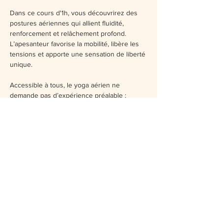
Dans ce cours d'1h, vous découvrirez des 
postures aériennes qui allient fluidité, 
renforcement et relâchement profond. 
L’apesanteur favorise la mobilité, libère les 
tensions et apporte une sensation de liberté 
unique.  
Accessible à tous, le yoga aérien ne 
demande pas d’expérience préalable : 
chaque posture est adaptée pour vous 
permettre de pratiquer en toute sécurité, 
avec plaisir et douceur.   
Un moment ludique, revitalisant et relaxant, 
pour vous offrir la magie de flotter entre ciel 
et terre.
Places limitées à 6 personnes !!
Afficher plus