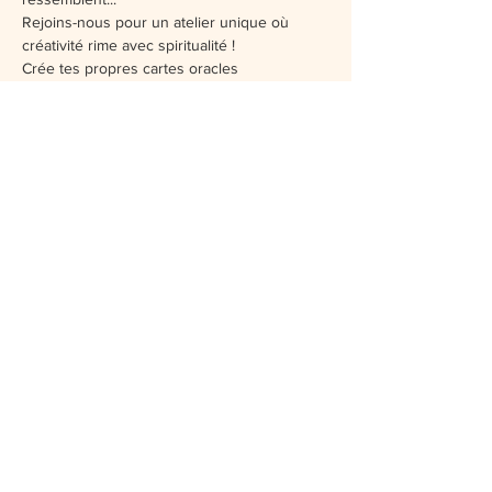
Rejoins-nous pour un atelier unique où 
créativité rime avec spiritualité !
Crée tes propres cartes oracles 
personnalisées, porteuse de ton énergie, 
de tes intentions, et de ta vision intérieure 
au cours de cet atelier.
Tu seras guidé pas à pas pour 
confectionner ce nouveau jeu de carte !
Au programme : 
Afficher plus