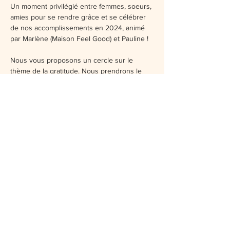
Un moment privilégié entre femmes, soeurs, 
amies pour se rendre grâce et se célébrer 
de nos accomplissements en 2024, animé 
par Marlène (Maison Feel Good) et Pauline !
Nous vous proposons un cercle sur le 
thème de la gratitude. Nous prendrons le 
temps de se remercier des évènements 
passés cette année pour définir ce que 
nous souhaitons en 2025.
Au menu :
° Cercle d’ouverture
° Méditation de gratitude
° Yoga du visage
Afficher plus